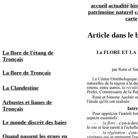
accueil
actualité
his
patrimoine naturel
c
carte
Article dans le 
La flore de l'étang de
Tronçais
La flore de Tronçais
La Clandestine
Arbustes et lianes de
Tronçais
Le monde discrèt des baies
Quand passent les grues en