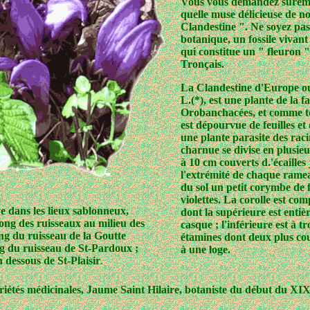
Vous vous demandez sûrem
quelle muse délicieuse de nos
Clandestine ". Ne soyez pas 
botanique, un fossile vivant 
qui constitue un " fleuron "
Tronçais.
La Clandestine d'Europe o
L.(*), est une plante de la f
Orobanchacées, et comme to
est dépourvue de feuilles et
une plante parasite des raci
charnue se divise en plusie
à 10 cm couverts d.'écailles 
l'extrémité de chaque ramea
du sol un petit corymbe de f
violettes. La corolle est co
ve dans les lieux sablonneux,
dont la supérieure est entiè
long des ruisseaux au milieu des
casque ; l'inférieure est à t
ng du ruisseau de la Goutte
étamines dont deux plus cou
ng du ruisseau de St-Pardoux ;
à une loge.
 dessous de St-Plaisir
.
priétés médicinales, Jaume Saint Hilaire, botaniste du début du XIX,