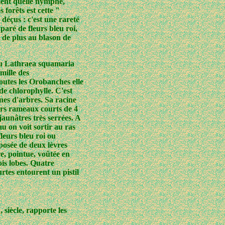
ent quelle nymphe,
 forêts est cette "
déçus : c'est une rareté
paré de fleurs bleu roi,
 de plus au blason de
u Lathraea squamaria
amille des
utes les Orobanches elle
 de chlorophylle. C'est
nes d'arbres. Sa racine
urs rameaux courts de 4
jaunâtres très serrées. A
u on voit sortir au ras
leurs bleu roi ou
mposée de deux lèvres
re, pointue, voûtée en
rois lobes. Quatre
rtes entourent un pistil
 siècle, rapporte les