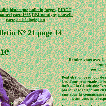
alité
historique
bulletin
forges
PIROT
naturel
carte1665
RBI-nantigny
nouvelle
carte
archéologie
lien
lletin N° 21 page 14
ne
Rendez-vous avec la
Tronç
par Ch. L
Peut-être, un beau jour de 
lors d'une promenade au bo
forêt... " la Clandestine ".
pas sauvage et ignorant en 
sans avoir lié connaissance a
connaissant vous ne la resp